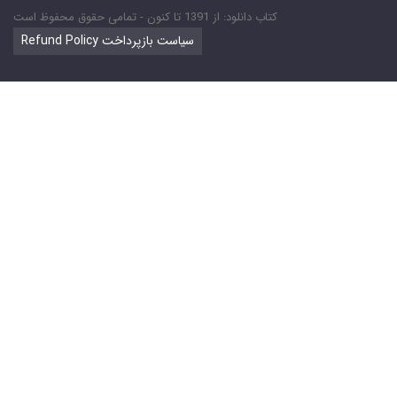
کتاب دانلود: از 1391 تا کنون - تمامی حقوق محفوظ است
Refund Policy سیاست بازپرداخت