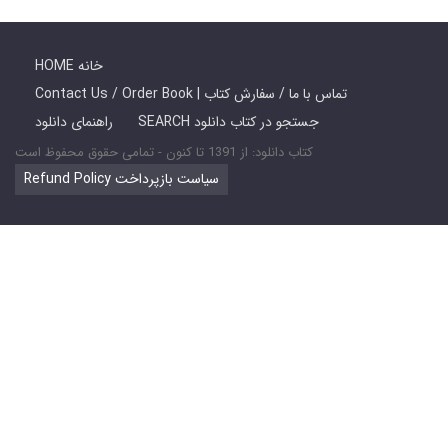
HOME خانه
Contact Us / Order Book | تماس با ما / سفارش کتاب
SEARCH جستجو در کتاب دانلود
راهنمای دانلود
کتاب دانلود: از 1391 تا کنون - تمامی حقوق محفوظ است
Refund Policy سیاست بازپرداخت