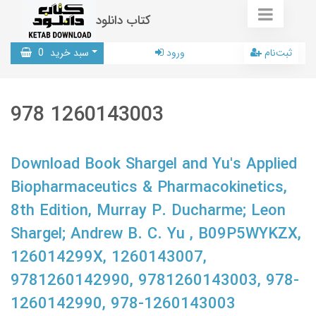
کتاب دانلود
ثبت‌نام
ورود
سبد خرید
0
978 1260143003
Download Book Shargel and Yu's Applied
Biopharmaceutics & Pharmacokinetics,
8th Edition, Murray P. Ducharme; Leon
Shargel; Andrew B. C. Yu , B09P5WYKZX,
126014299X, 1260143007,
9781260142990, 9781260143003, 978-
1260142990, 978-1260143003