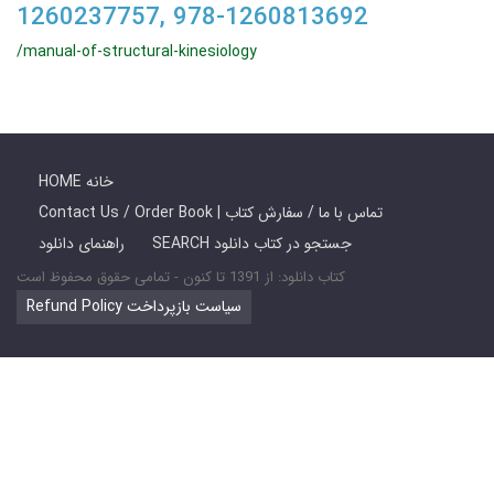
1260237757, 978-1260813692
/manual-of-structural-kinesiology
HOME خانه
Contact Us / Order Book | تماس با ما / سفارش کتاب
SEARCH جستجو در کتاب دانلود
راهنمای دانلود
کتاب دانلود: از 1391 تا کنون - تمامی حقوق محفوظ است
Refund Policy سیاست بازپرداخت