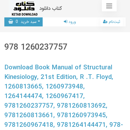
کتاب دانلود
ثبت‌نام
ورود
سبد خرید
0
978 1260237757
Download Book Manual of Structural
Kinesiology, 21st Edition, R .T. Floyd,
1260813665, 1260973948,
1264144474, 1260967417,
9781260237757, 9781260813692,
9781260813661, 9781260973945,
9781260967418, 9781264144471, 978-