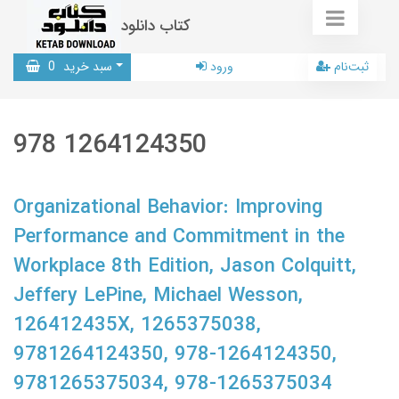
کتاب دانلود
ثبت‌نام
ورود
سبد خرید
0
978 1264124350
Organizational Behavior: Improving
Performance and Commitment in the
Workplace 8th Edition, Jason Colquitt,
Jeffery LePine, Michael Wesson,
126412435X, 1265375038,
9781264124350, 978-1264124350,
9781265375034, 978-1265375034