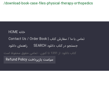
/download-book-case-files-physical-therapy-orthopedics
HOME خانه
Contact Us / Order Book | تماس با ما / سفارش کتاب
SEARCH جستجو در کتاب دانلود
راهنمای دانلود
کتاب دانلود: از 1391 تا کنون - تمامی حقوق محفوظ است
Refund Policy سیاست بازپرداخت