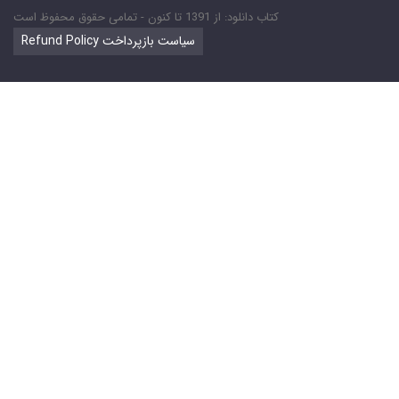
کتاب دانلود: از 1391 تا کنون - تمامی حقوق محفوظ است
Refund Policy سیاست بازپرداخت