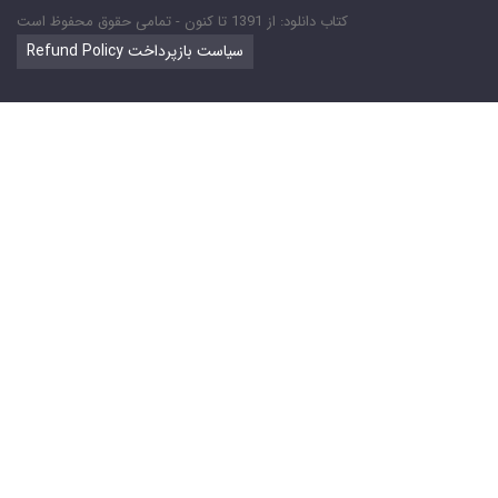
کتاب دانلود: از 1391 تا کنون - تمامی حقوق محفوظ است
Refund Policy سیاست بازپرداخت