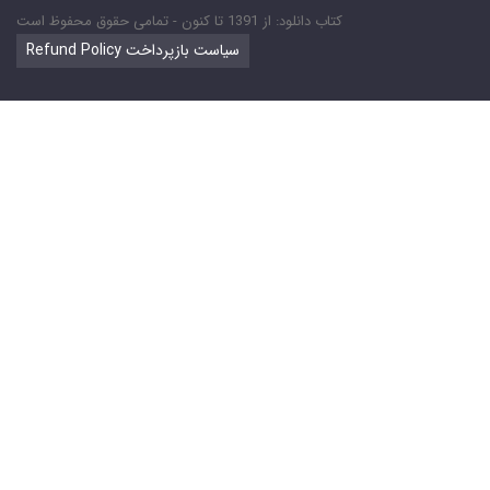
کتاب دانلود: از 1391 تا کنون - تمامی حقوق محفوظ است
Refund Policy سیاست بازپرداخت