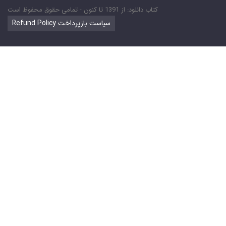
کتاب دانلود: از 1391 تا کنون - تمامی حقوق محفوظ است
Refund Policy سیاست بازپرداخت