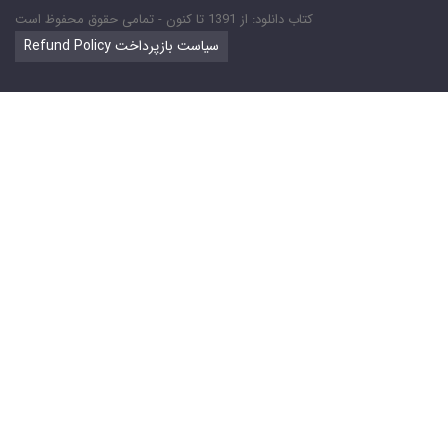
کتاب دانلود: از 1391 تا کنون - تمامی حقوق محفوظ است
Refund Policy سیاست بازپرداخت