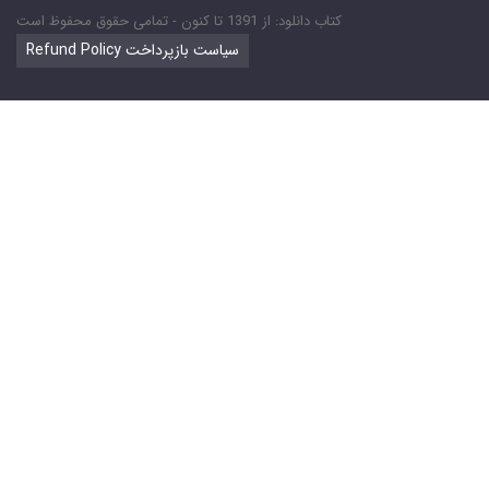
کتاب دانلود: از 1391 تا کنون - تمامی حقوق محفوظ است
Refund Policy سیاست بازپرداخت