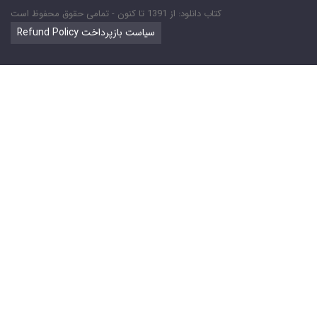
کتاب دانلود: از 1391 تا کنون - تمامی حقوق محفوظ است
Refund Policy سیاست بازپرداخت