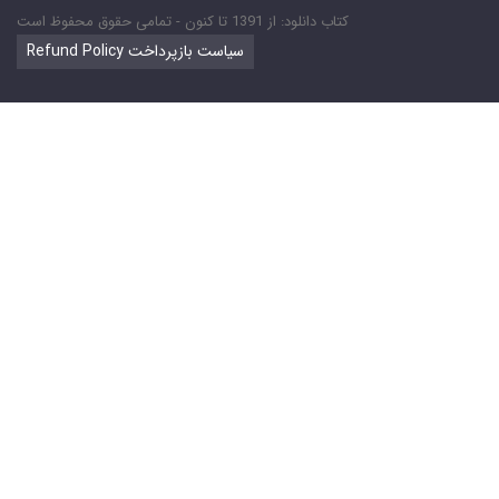
کتاب دانلود: از 1391 تا کنون - تمامی حقوق محفوظ است
Refund Policy سیاست بازپرداخت