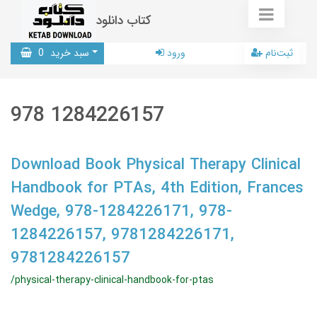
کتاب دانلود
ثبت‌نام
ورود
سبد خرید
0
978 1284226157
Download Book Physical Therapy Clinical
Handbook for PTAs, 4th Edition, Frances
Wedge, 978-1284226171, 978-
1284226157, 9781284226171,
9781284226157
/physical-therapy-clinical-handbook-for-ptas