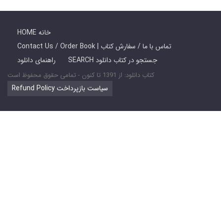
HOME خانه
Contact Us / Order Book | تماس با ما / سفارش کتاب
SEARCH جستجو در کتاب دانلود
راهنمای دانلود
کتاب دانلود: از 1391 تا کنون - تمامی حقوق محفوظ است
Refund Policy سیاست بازپرداخت