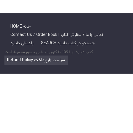
HOME خانه
Contact Us / Order Book | تماس با ما / سفارش کتاب
SEARCH جستجو در کتاب دانلود
راهنمای دانلود
کتاب دانلود: از 1391 تا کنون - تمامی حقوق محفوظ است
Refund Policy سیاست بازپرداخت