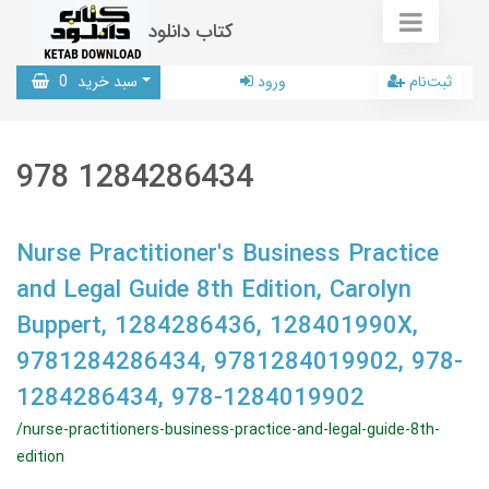
کتاب دانلود
ثبت‌نام
ورود
سبد خرید
0
978 1284286434
Nurse Practitioner's Business Practice
and Legal Guide 8th Edition, Carolyn
Buppert, 1284286436, 128401990X,
9781284286434, 9781284019902, 978-
1284286434, 978-1284019902
/nurse-practitioners-business-practice-and-legal-guide-8th-
edition