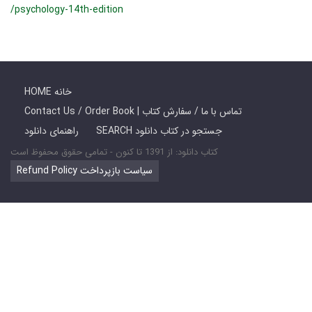
/psychology-14th-edition
HOME خانه
Contact Us / Order Book | تماس با ما / سفارش کتاب
SEARCH جستجو در کتاب دانلود
راهنمای دانلود
کتاب دانلود: از 1391 تا کنون - تمامی حقوق محفوظ است
Refund Policy سیاست بازپرداخت