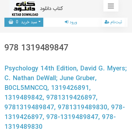
کتاب دانلود
ثبت‌نام
ورود
سبد خرید
0
978 1319489847
Psychology 14th Edition, David G. Myers;
C. Nathan DeWall; June Gruber,
B0CL5MNCCQ, 1319426891,
1319489842, 9781319426897,
9781319489847, 9781319489830, 978-
1319426897, 978-1319489847, 978-
1319489830