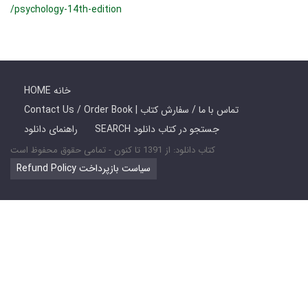
/psychology-14th-edition
HOME خانه
Contact Us / Order Book | تماس با ما / سفارش کتاب
SEARCH جستجو در کتاب دانلود
راهنمای دانلود
کتاب دانلود: از 1391 تا کنون - تمامی حقوق محفوظ است
Refund Policy سیاست بازپرداخت