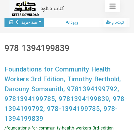
کتاب دانلود
ثبت‌نام
ورود
سبد خرید
0
978 1394199839
Foundations for Community Health
Workers 3rd Edition, Timothy Berthold,
Darouny Somsanith, 9781394199792,
9781394199785, 9781394199839, 978-
1394199792, 978-1394199785, 978-
1394199839
/foundations-for-community-health-workers-3rd-edition