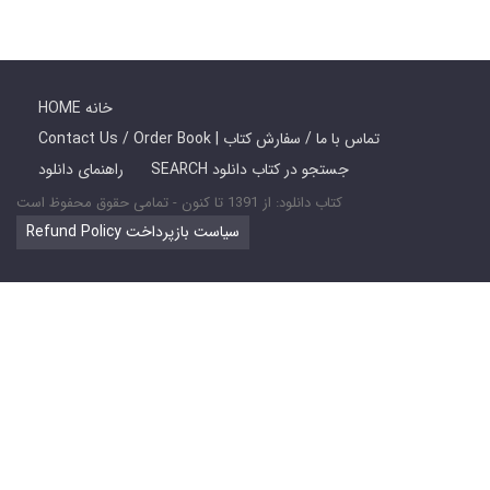
HOME خانه
Contact Us / Order Book | تماس با ما / سفارش کتاب
SEARCH جستجو در کتاب دانلود
راهنمای دانلود
کتاب دانلود: از 1391 تا کنون - تمامی حقوق محفوظ است
Refund Policy سیاست بازپرداخت