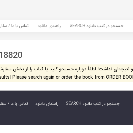
SEARCH جستجو در کتاب دانلود
راهنمای دانلود
Contact Us / Order Book | تماس با
18820
تیجه‌ای نداشت! لطفاً دوباره جستجو کنید یا کتاب را از بخش سفارش کتاب س
esults! Please search again or order the book from ORDER BOO
SEARCH جستجو در کتاب دانلود
راهنمای دانلود
Contact Us / Order Book | تماس با