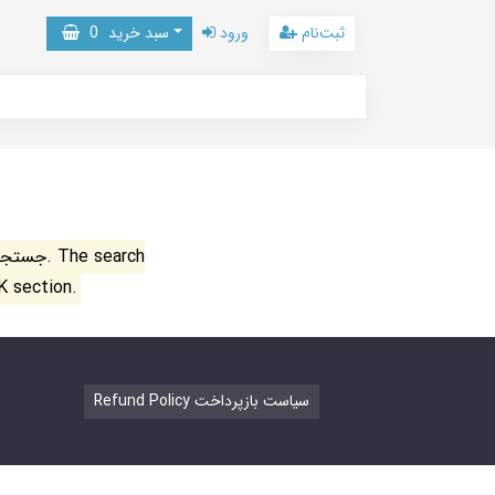
ثبت‌نام
ورود
سبد خرید
0
جستجو ن
K section.
Refund Policy سیاست بازپرداخت