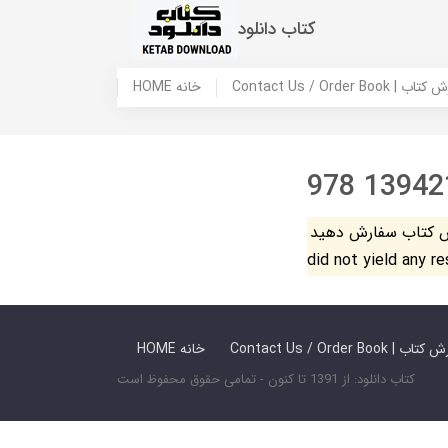
کتاب دانلود
 ما / سفارش کتاب
HOME خانه
978 13942
فارش دهید. The search
did not yield any r
 ما / سفارش کتاب
HOME خانه
کتاب دانلود: از 1391 تا کنون - تمامی حقوق محفوظ است