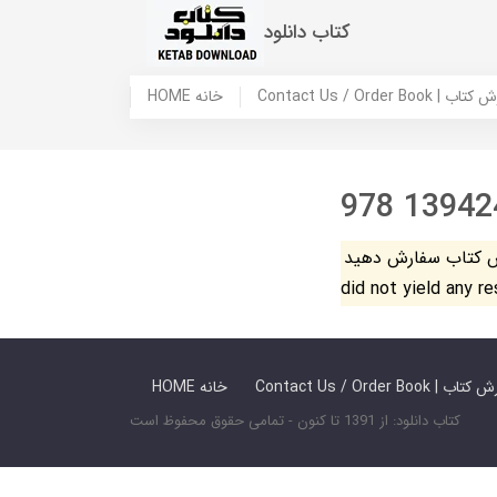
کتاب دانلود
 ما / سفارش کتاب
HOME خانه
978 13942
فارش دهید. The search
did not yield any r
 ما / سفارش کتاب
HOME خانه
کتاب دانلود: از 1391 تا کنون - تمامی حقوق محفوظ است