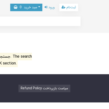
ثبت‌نام
ورود
سبد خرید
0
جستجو ن
K section.
Refund Policy سیاست بازپرداخت