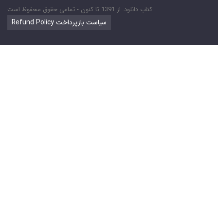
کتاب دانلود: از 1391 تا کنون - تمامی حقوق محفوظ است
Refund Policy سیاست بازپرداخت