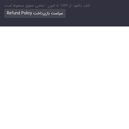
کتاب دانلود: از 1391 تا کنون - تمامی حقوق محفوظ است
Refund Policy سیاست بازپرداخت