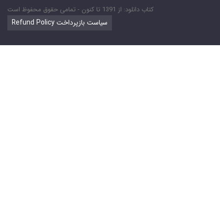
کتاب دانلود: از 1391 تا کنون - تمامی حقوق محفوظ است
Refund Policy سیاست بازپرداخت