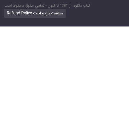
کتاب دانلود: از 1391 تا کنون - تمامی حقوق محفوظ است
Refund Policy سیاست بازپرداخت