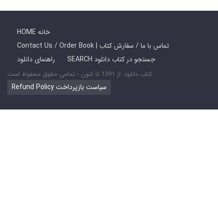
HOME خانه
Contact Us / Order Book | تماس با ما / سفارش کتاب
SEARCH جستجو در کتاب دانلود
راهنمای دانلود
کتاب دانلود: از 1391 تا کنون - تمامی حقوق محفوظ است
Refund Policy سیاست بازپرداخت