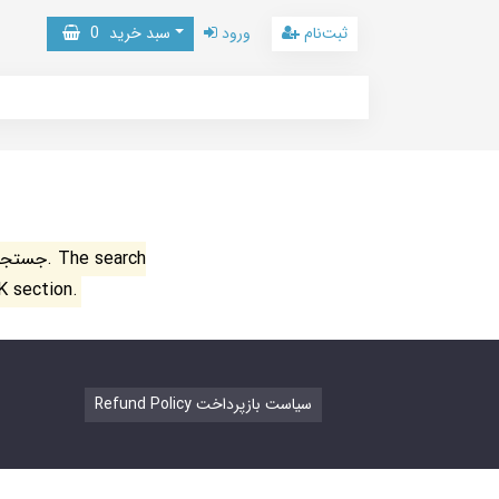
ثبت‌نام
ورود
سبد خرید
0
جستجو ن
K section.
Refund Policy سیاست بازپرداخت