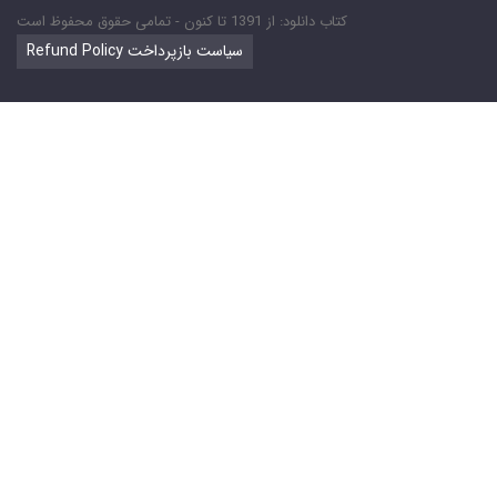
کتاب دانلود: از 1391 تا کنون - تمامی حقوق محفوظ است
Refund Policy سیاست بازپرداخت