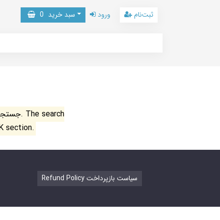
ثبت‌نام
ورود
سبد خرید
0
جستجو ن
K section.
Refund Policy سیاست بازپرداخت