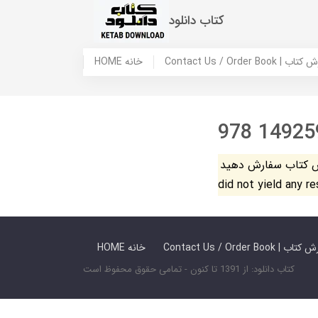
کتاب دانلود
 ما / سفارش کتاب
HOME خانه
978 14925
فارش دهید. The search
did not yield any r
 ما / سفارش کتاب
HOME خانه
کتاب دانلود: از 1391 تا کنون - تمامی حقوق محفوظ است