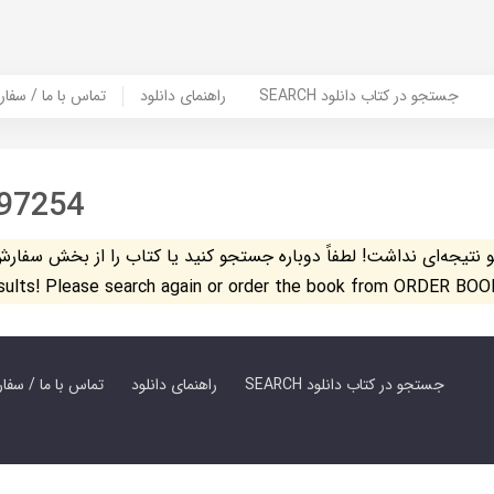
SEARCH جستجو در کتاب دانلود
راهنمای دانلود
Contact Us / Order Book | تماس با
97254
تیجه‌ای نداشت! لطفاً دوباره جستجو کنید یا کتاب را از بخش سفارش کتاب س
esults! Please search again or order the book from ORDER BOO
SEARCH جستجو در کتاب دانلود
راهنمای دانلود
Contact Us / Order Book | تماس با