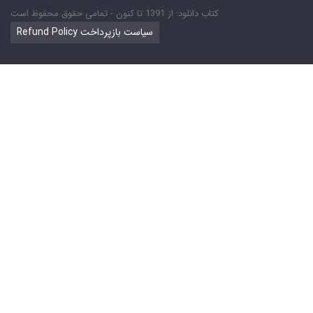
کتاب دانلود: از 1391 تا کنون - تمامی حقوق محفوظ است
Refund Policy سیاست بازپرداخت