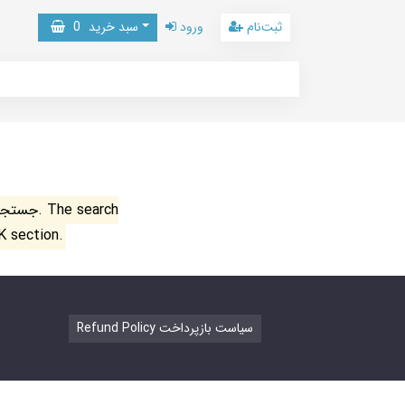
ثبت‌نام
ورود
سبد خرید
0
جستجو ن
K section.
Refund Policy سیاست بازپرداخت