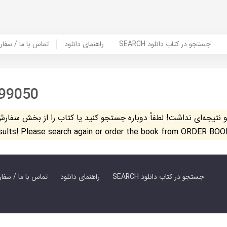
SEARCH جستجو در کتاب دانلود
راهنمای دانلود
Contact Us / Order Book | تماس با
99050
تیجه‌ای نداشت! لطفاً دوباره جستجو کنید یا کتاب را از بخش سفارش کتاب س
esults! Please search again or order the book from ORDER BOO
SEARCH جستجو در کتاب دانلود
راهنمای دانلود
Contact Us / Order Book | تماس با