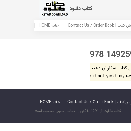
کتاب دانلود
 ما / سفارش کتاب
HOME خانه
978 14925
فارش دهید. The search
did not yield any r
 ما / سفارش کتاب
HOME خانه
کتاب دانلود: از 1391 تا کنون - تمامی حقوق محفوظ است