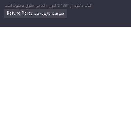
کتاب دانلود: از 1391 تا کنون - تمامی حقوق محفوظ است
Refund Policy سیاست بازپرداخت