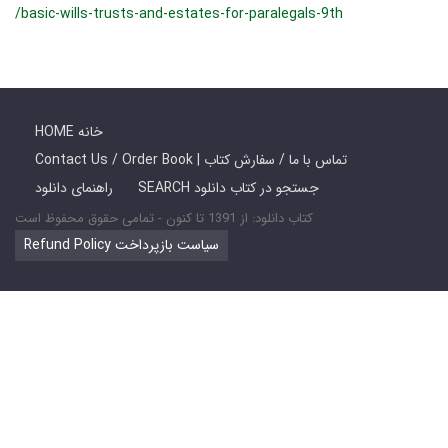
/basic-wills-trusts-and-estates-for-paralegals-9th
HOME خانه
Contact Us / Order Book | تماس با ما / سفارش کتاب
SEARCH جستجو در کتاب دانلود
راهنمای دانلود
کتاب دانلود: از 1391 تا کنون - تمامی حقوق محفوظ است
Refund Policy سیاست بازپرداخت