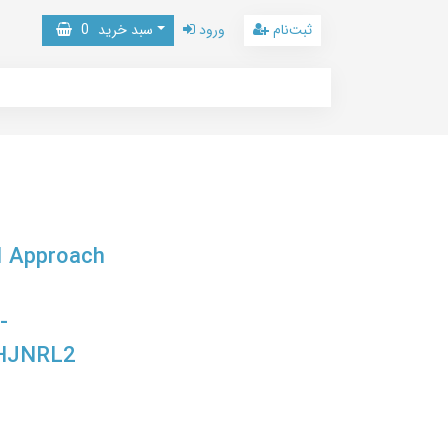
ثبت‌نام
ورود
سبد خرید
0
l Approach
,
-
4HJNRL2