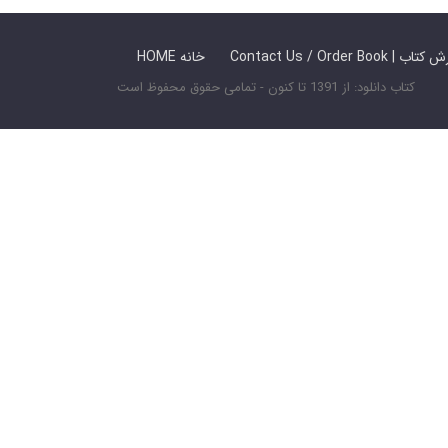
 ما / سفارش کتاب
HOME خانه
کتاب دانلود: از 1391 تا کنون - تمامی حقوق محفوظ است