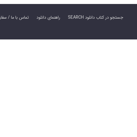
SEARCH جستجو در کتاب دانلود
راهنمای دانلود
Contact Us / Order Book | تماس با