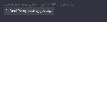
کتاب دانلود: از 1391 تا کنون - تمامی حقوق محفوظ است
Refund Policy سیاست بازپرداخت