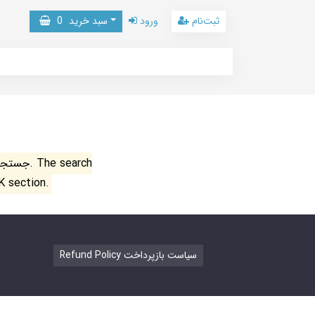
ثبت‌نام
ورود
سبد خرید
0
جستجو ن
K section.
Refund Policy سیاست بازپرداخت