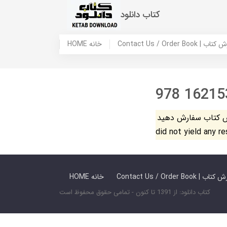
کتاب دانلود
 ما / سفارش کتاب
HOME خانه
978 16215
فارش دهید. The search
did not yield any r
 ما / سفارش کتاب
HOME خانه
کتاب دانلود: از 1391 تا کنون - تمامی حقوق محفوظ است