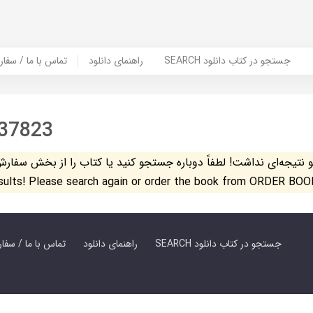
SEARCH جستجو در کتاب دانلود
راهنمای دانلود
Contact Us / Order Book | تماس با
37823
تیجه‌ای نداشت! لطفاً دوباره جستجو کنید یا کتاب را از بخش سفارش کتاب س
esults! Please search again or order the book from ORDER BOO
SEARCH جستجو در کتاب دانلود
راهنمای دانلود
Contact Us / Order Book | تماس با