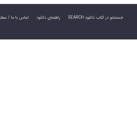
SEARCH جستجو در کتاب دانلود
راهنمای دانلود
Contact Us / Order Book | تماس با