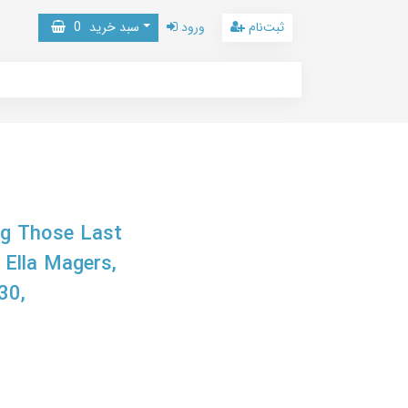
ثبت‌نام
ورود
سبد خرید
0
ng Those Last
 Ella Magers,
30,