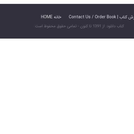
 ما / سفارش کتاب
HOME خانه
کتاب دانلود: از 1391 تا کنون - تمامی حقوق محفوظ است