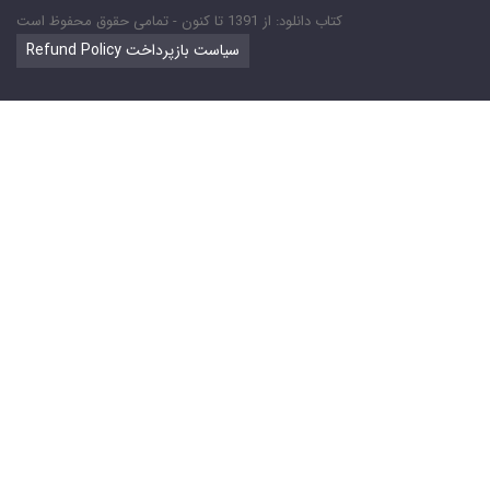
کتاب دانلود: از 1391 تا کنون - تمامی حقوق محفوظ است
Refund Policy سیاست بازپرداخت