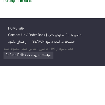
nursing-11th-edition
HOME خانه
Contact Us / Order Book | تماس با ما / سفارش کتاب
SEARCH جستجو در کتاب دانلود
راهنمای دانلود
کتاب دانلود: از 1391 تا کنون - تمامی حقوق محفوظ است
Refund Policy سیاست بازپرداخت