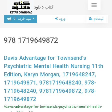
کتاب دانلود
ثبت‌نام
ورود
سبد خرید
0
978 1719649872
Davis Advantage for Townsend's
Psychiatric Mental Health Nursing 11th
Edition, Karyn Morgan, 1719648247,
1719649871, 9781719648240, 978-
1719648240, 9781719649872, 978-
1719649872
/davis-advantage-for-townsends-psychiatric-mental-health-