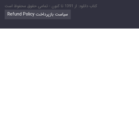
کتاب دانلود: از 1391 تا کنون - تمامی حقوق محفوظ است
Refund Policy سیاست بازپرداخت