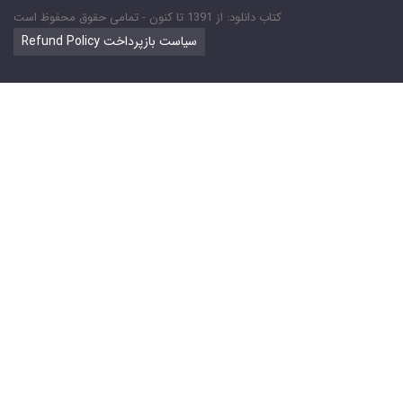
کتاب دانلود: از 1391 تا کنون - تمامی حقوق محفوظ است
Refund Policy سیاست بازپرداخت