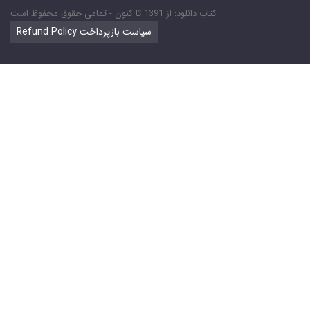
کتاب دانلود: از 1391 تا کنون - تمامی حقوق محفوظ است
Refund Policy سیاست بازپرداخت