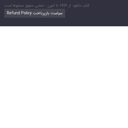
کتاب دانلود: از 1391 تا کنون - تمامی حقوق محفوظ است
Refund Policy سیاست بازپرداخت