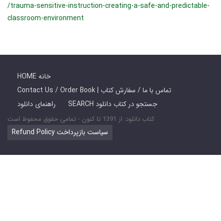
/trauma-sensitive-instruction-creating-a-safe-and-predictable-
classroom-environment
HOME خانه
Contact Us / Order Book | تماس با ما / سفارش کتاب
SEARCH جستجو در کتاب دانلود
راهنمای دانلود
کتاب دانلود: از 1391 تا کنون - تمامی حقوق محفوظ است
Refund Policy سیاست بازپرداخت