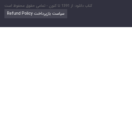
کتاب دانلود: از 1391 تا کنون - تمامی حقوق محفوظ است
Refund Policy سیاست بازپرداخت