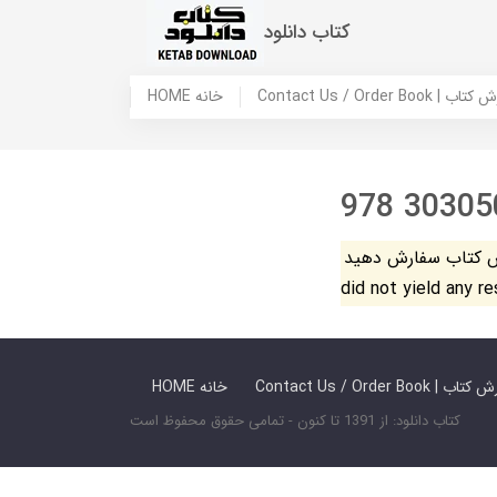
کتاب دانلود
 ما / سفارش کتاب
HOME خانه
978 30305
فارش دهید. The search
did not yield any r
 ما / سفارش کتاب
HOME خانه
کتاب دانلود: از 1391 تا کنون - تمامی حقوق محفوظ است