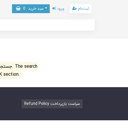
ثبت‌نام
ورود
سبد خرید
0
جستجو ن
K section.
Refund Policy سیاست بازپرداخت