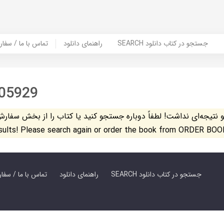
SEARCH جستجو در کتاب دانلود
راهنمای دانلود
Contact Us / Order Book | تماس با
05929
تیجه‌ای نداشت! لطفاً دوباره جستجو کنید یا کتاب را از بخش سفارش کتاب س
esults! Please search again or order the book from ORDER BOO
SEARCH جستجو در کتاب دانلود
راهنمای دانلود
Contact Us / Order Book | تماس با