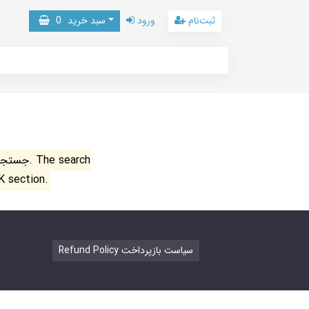
ثبت‌نام
ورود
سبد خرید
0
جستجو ن
K section.
Refund Policy سیاست بازپرداخت