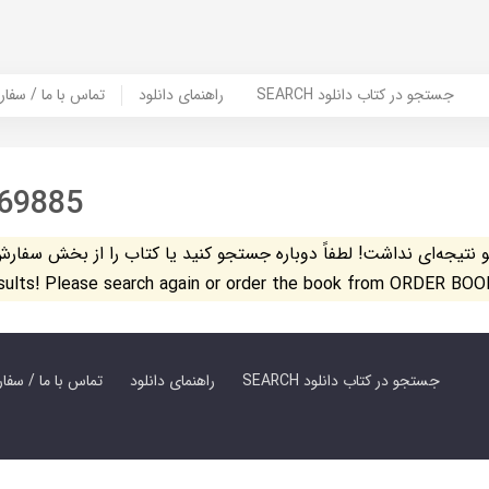
SEARCH جستجو در کتاب دانلود
راهنمای دانلود
Contact Us / Order Book | تماس با
69885
تیجه‌ای نداشت! لطفاً دوباره جستجو کنید یا کتاب را از بخش سفارش کتاب س
esults! Please search again or order the book from ORDER BOO
SEARCH جستجو در کتاب دانلود
راهنمای دانلود
Contact Us / Order Book | تماس با