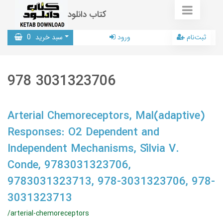
کتاب دانلود
ثبت‌نام
ورود
سبد خرید
0
978 3031323706
Arterial Chemoreceptors, Mal(adaptive)
Responses: O2 Dependent and
Independent Mechanisms, Sílvia V.
Conde, 9783031323706,
9783031323713, 978-3031323706, 978-
3031323713
/arterial-chemoreceptors