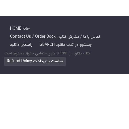
HOME خانه
Contact Us / Order Book | تماس با ما / سفارش کتاب
SEARCH جستجو در کتاب دانلود
راهنمای دانلود
کتاب دانلود: از 1391 تا کنون - تمامی حقوق محفوظ است
Refund Policy سیاست بازپرداخت