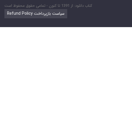
کتاب دانلود: از 1391 تا کنون - تمامی حقوق محفوظ است
Refund Policy سیاست بازپرداخت