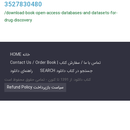
3527830480
/download-book-open-access-databases-and-datasets-for-
drug-discovery
HOME خانه
Contact Us / Order Book | تماس با ما / سفارش کتاب
SEARCH جستجو در کتاب دانلود
راهنمای دانلود
کتاب دانلود: از 1391 تا کنون - تمامی حقوق محفوظ است
Refund Policy سیاست بازپرداخت